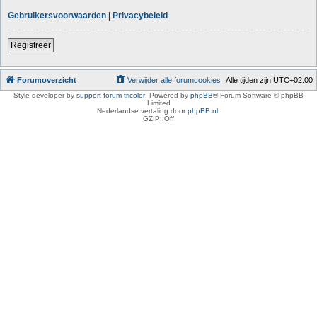
Gebruikersvoorwaarden
|
Privacybeleid
Registreer
Forumoverzicht
Verwijder alle forumcookies
Alle tijden zijn
UTC+02:00
Style developer by
support forum tricolor
,
Powered by
phpBB
® Forum Software © phpBB
Limited
Nederlandse vertaling door
phpBB.nl
.
GZIP: Off