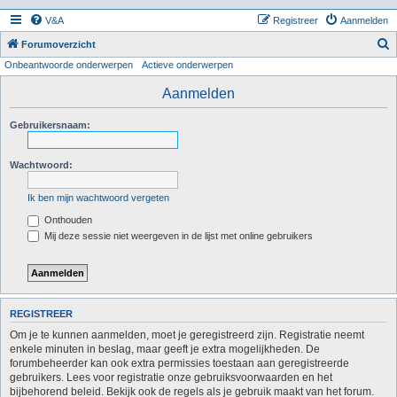
V&A
Registreer
Aanmelden
Z
Forumoverzicht
Onbeantwoorde onderwerpen
Actieve onderwerpen
o
e
Aanmelden
k
Gebruikersnaam:
Wachtwoord:
Ik ben mijn wachtwoord vergeten
Onthouden
Mij deze sessie niet weergeven in de lijst met online gebruikers
REGISTREER
Om je te kunnen aanmelden, moet je geregistreerd zijn. Registratie neemt
enkele minuten in beslag, maar geeft je extra mogelijkheden. De
forumbeheerder kan ook extra permissies toestaan aan geregistreerde
gebruikers. Lees voor registratie onze gebruiksvoorwaarden en het
bijbehorend beleid. Bekijk ook de regels als je gebruik maakt van het forum.