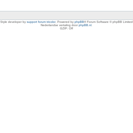
Style developer by
support forum tricolor
,
Powered by
phpBB
® Forum Software © phpBB Limited
Nederlandse vertaling door
phpBB.nl
.
GZIP: Off