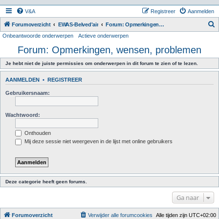
V&A
Registreer
Aanmelden
Z
Forumoverzicht
EWAS-Belved'air
Forum: Opmerkingen, wensen, problemen
Onbeantwoorde onderwerpen
Actieve onderwerpen
o
Forum: Opmerkingen, wensen, problemen
e
k
Je hebt niet de juiste permissies om onderwerpen in dit forum te zien of te lezen.
AANMELDEN
•
REGISTREER
Gebruikersnaam:
Wachtwoord:
Onthouden
Mij deze sessie niet weergeven in de lijst met online gebruikers
Deze categorie heeft geen forums.
Ga naar
Forumoverzicht
Verwijder alle forumcookies
Alle tijden zijn
UTC+02:00