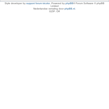
Style developer by
support forum tricolor
,
Powered by
phpBB
® Forum Software © phpBB
Limited
Nederlandse vertaling door
phpBB.nl
.
GZIP: Off