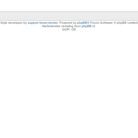
Style developer by
support forum tricolor
,
Powered by
phpBB
® Forum Software © phpBB Limited
Nederlandse vertaling door
phpBB.nl
.
GZIP: Off