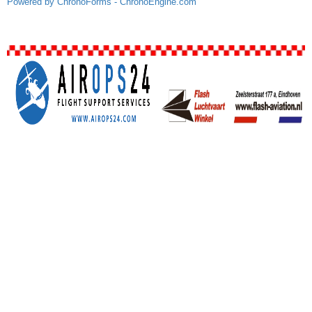
Powered by ChronoForms - ChronoEngine.com