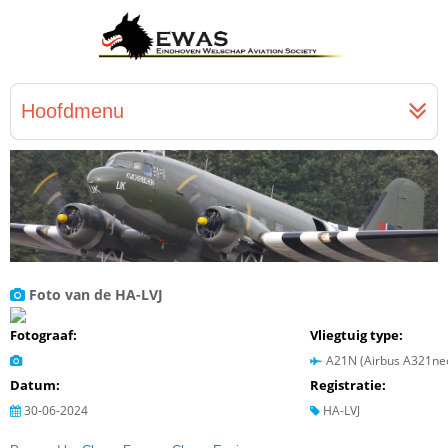
Hoofdmenu
Foto van de HA-LVJ
Fotograaf:
Vliegtuig type:
A21N (Airbus A321ne
Datum:
Registratie:
30-06-2024
HA-LVJ