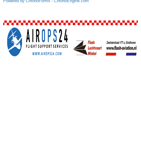
Powered by ChronoForms - ChronoEngine.com