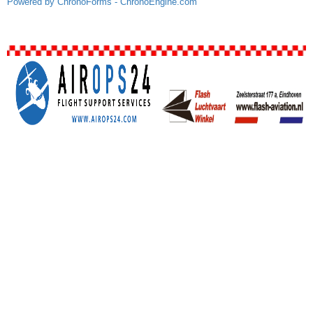
Powered by ChronoForms - ChronoEngine.com