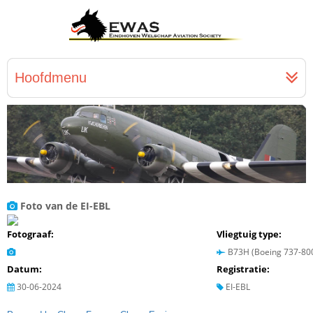
Hoofdmenu
Foto van de EI-EBL
Fotograaf:
Vliegtuig type:
B73H (Boeing 737-80
Datum:
Registratie:
30-06-2024
EI-EBL