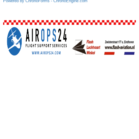
Powered by ChronoForms - ChronoEngine.com