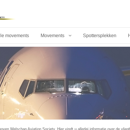
ele movements
Movements
Spottersplekken
H
 Welschap Aviation Society. Hier vindt u allerlei informatie over de vliegb