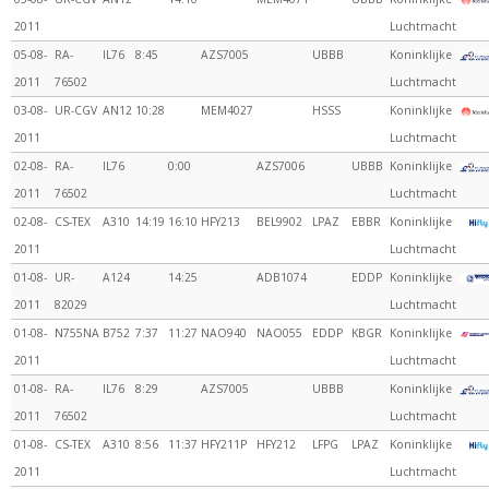
2011
Luchtmacht
05-08-
RA-
IL76
8:45
AZS7005
UBBB
Koninklijke
2011
76502
Luchtmacht
03-08-
UR-CGV
AN12
10:28
MEM4027
HSSS
Koninklijke
2011
Luchtmacht
02-08-
RA-
IL76
0:00
AZS7006
UBBB
Koninklijke
2011
76502
Luchtmacht
02-08-
CS-TEX
A310
14:19
16:10
HFY213
BEL9902
LPAZ
EBBR
Koninklijke
2011
Luchtmacht
01-08-
UR-
A124
14:25
ADB1074
EDDP
Koninklijke
2011
82029
Luchtmacht
01-08-
N755NA
B752
7:37
11:27
NAO940
NAO055
EDDP
KBGR
Koninklijke
2011
Luchtmacht
01-08-
RA-
IL76
8:29
AZS7005
UBBB
Koninklijke
2011
76502
Luchtmacht
01-08-
CS-TEX
A310
8:56
11:37
HFY211P
HFY212
LFPG
LPAZ
Koninklijke
2011
Luchtmacht