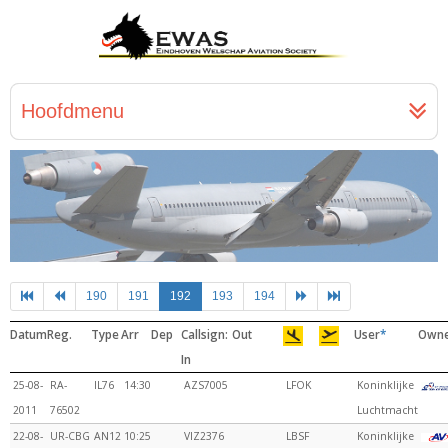
Hoofdmenu
190
191
192
193
194
Datum
Reg.
Type
Arr
Dep
Callsign:
Out
User
*
Own
In
25-08-
RA-
IL76
14:30
AZS7005
LFOK
Koninklijke
2011
76502
Luchtmacht
22-08-
UR-CBG
AN12
10:25
VIZ2376
LBSF
Koninklijke