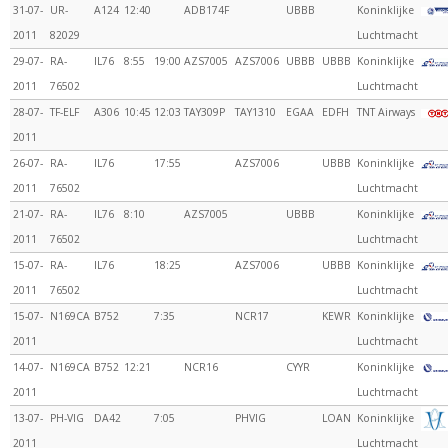
31-07-
UR-
A124
12:40
ADB174F
UBBB
Koninklijke
2011
82029
Luchtmacht
29-07-
RA-
IL76
8:55
19:00
AZS7005
AZS7006
UBBB
UBBB
Koninklijke
2011
76502
Luchtmacht
28-07-
TF-ELF
A306
10:45
12:03
TAY309P
TAY1310
EGAA
EDFH
TNT Airways
2011
26-07-
RA-
IL76
17:55
AZS7006
UBBB
Koninklijke
2011
76502
Luchtmacht
21-07-
RA-
IL76
8:10
AZS7005
UBBB
Koninklijke
2011
76502
Luchtmacht
15-07-
RA-
IL76
18:25
AZS7006
UBBB
Koninklijke
2011
76502
Luchtmacht
15-07-
N169CA
B752
7:35
NCR17
KEWR
Koninklijke
2011
Luchtmacht
14-07-
N169CA
B752
12:21
NCR16
CYYR
Koninklijke
2011
Luchtmacht
13-07-
PH-VIG
DA42
7:05
PHVIG
LOAN
Koninklijke
2011
Luchtmacht