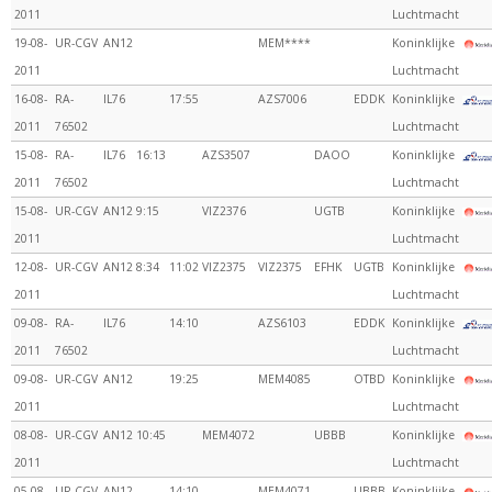
2011
Luchtmacht
19-08-
UR-CGV
AN12
MEM****
Koninklijke
2011
Luchtmacht
16-08-
RA-
IL76
17:55
AZS7006
EDDK
Koninklijke
2011
76502
Luchtmacht
15-08-
RA-
IL76
16:13
AZS3507
DAOO
Koninklijke
2011
76502
Luchtmacht
15-08-
UR-CGV
AN12
9:15
VIZ2376
UGTB
Koninklijke
2011
Luchtmacht
12-08-
UR-CGV
AN12
8:34
11:02
VIZ2375
VIZ2375
EFHK
UGTB
Koninklijke
2011
Luchtmacht
09-08-
RA-
IL76
14:10
AZS6103
EDDK
Koninklijke
2011
76502
Luchtmacht
09-08-
UR-CGV
AN12
19:25
MEM4085
OTBD
Koninklijke
2011
Luchtmacht
08-08-
UR-CGV
AN12
10:45
MEM4072
UBBB
Koninklijke
2011
Luchtmacht
05-08-
UR-CGV
AN12
14:10
MEM4071
UBBB
Koninklijke