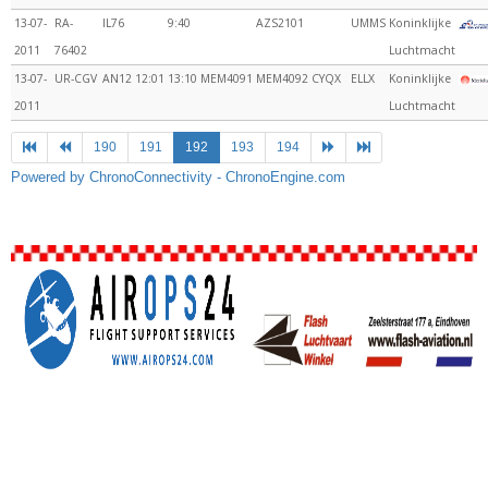
13-07-
RA-
IL76
9:40
AZS2101
UMMS
Koninklijke
2011
76402
Luchtmacht
13-07-
UR-CGV
AN12
12:01
13:10
MEM4091
MEM4092
CYQX
ELLX
Koninklijke
2011
Luchtmacht
190
191
192
193
194
Powered by ChronoConnectivity - ChronoEngine.com